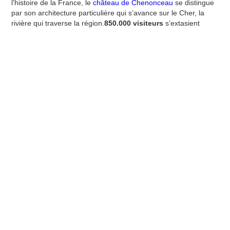
l’histoire de la France, le
château de Chenonceau
se distingue
par son architecture particulière qui s’avance sur le Cher, la
rivière qui traverse la région.
850.000 visiteurs
s’extasient
chaque année devant l’éclatante beauté du monument et
l’harmonie de l’immense parc qui l’entoure.
Chenonceau : un château
d’exception
A 130 km du château de Briottières, résidence
de prestige pour votre escapade angevine, le
château de Chenonceau est une construction
qui date du
XVe siècle
et qui s’est enrichie au
cours des époques de l’apport de ses occupantes
successives, pour ne citer que Diane de Poitiers,
Catherine de Médicis et Madame Pelouze.Le
résultat est un majestueux château qui s’élève
au-dessus des eaux de la rivière Cher. Les